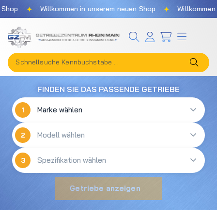
✦
✦
Shop
Willkommen in unserem neuen Shop
Willkommen i
Zum Hauptinhalt springen
FINDEN SIE DAS PASSENDE GETRIEBE
1
2
3
Getriebe anzeigen