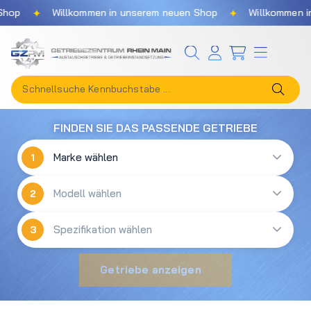
✦
✦
hop
Willkommen in unserem neuen Shop
Willkommen in
Zum Hauptinhalt springen
FINDEN SIE DAS PASSENDE GETRIEBE
1
2
3
Getriebe anzeigen