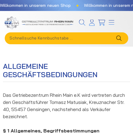
✦
ommen in unserem neuen Shop
Willkommen in unserem neuen
Zum Hauptinhalt springen
ALLGEMEINE
GESCHÄFTSBEDINGUNGEN
Das Getriebezentrum Rhein Main e.K wird vertreten durch
den Geschäftsführer Tomasz Matusiak, Kreuznacher Str.
40, 55457 Gensingen, nachstehend als Verkäufer
bezeichnet.
§ 1 Allgemeines, Begriffsbestimmungen