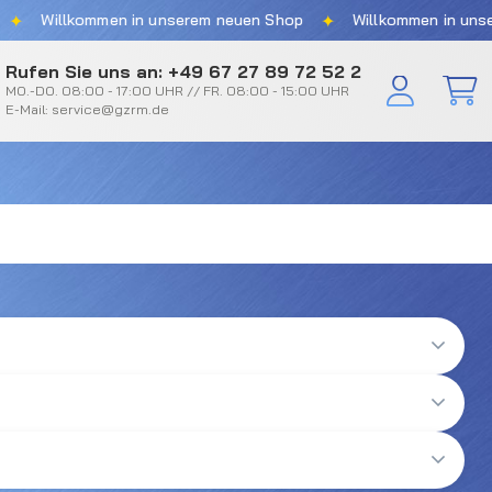
✦
Willkommen in unserem neuen Shop
Willkommen in unserem
Rufen Sie uns an: +49 67 27 89 72 52 2
MO.-DO. 08:00 - 17:00 UHR // FR. 08:00 - 15:00 UHR
E-Mail: service@gzrm.de