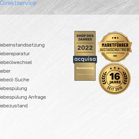
 Direktservice
iebeinstandsetzung
iebereparatur
iebeölwechsel
geber
iebeöl-Suche
iebespülung
iebespülung Anfrage
iebezustand