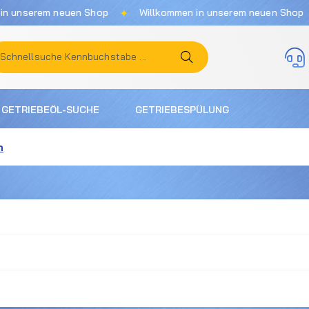
✦
✦
nserem neuen Shop
Willkommen in unserem neuen Shop
GETRIEBEÖL-SUCHE
GETRIEBESPÜLUNG
n