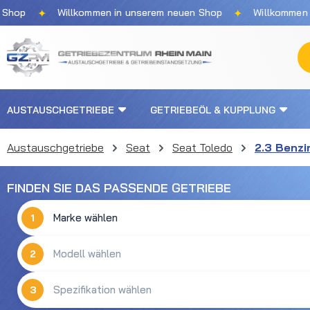
✦
✦
p
Willkommen in unserem neuen Shop
Willkommen in u
m Hauptinhalt springen
Zur Suche springen
Zur Hauptnavigation springen
AUSTAUSCHGETRIEBE
GETRIEBEÖL & KUPPLUNG
Austauschgetriebe
Seat
Seat Toledo
2.3 Benzi
FINDEN SIE DAS PASSENDE GETRIEBE
1
2
3