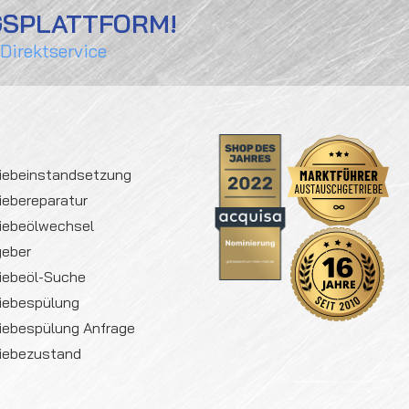
GSPLATTFORM!
 Direktservice
iebeinstandsetzung
iebereparatur
iebeölwechsel
geber
iebeöl-Suche
iebespülung
iebespülung Anfrage
iebezustand