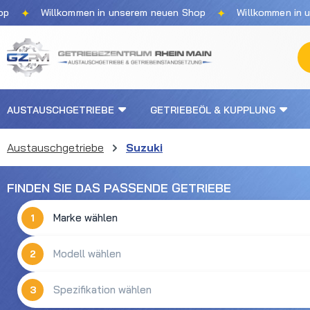
✦
✦
Willkommen in unserem neuen Shop
Willkommen in unse
m Hauptinhalt springen
Zur Suche springen
Zur Hauptnavigation springen
AUSTAUSCHGETRIEBE
GETRIEBEÖL & KUPPLUNG
Austauschgetriebe
Suzuki
FINDEN SIE DAS PASSENDE GETRIEBE
1
2
3