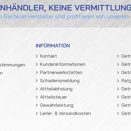
ENHÄNDLER, KEINE VERMITTLUN
n Sie beim Hersteller und profitieren von unserem
INFORMATION
Kontakt
Getr
Kundeninformationen
Getr
estimmungen
Partnerwerkstätten
Getr
en
Schadensmeldung
Rat
Altteilabholung
Getr
Altteilsteuer
Getr
Gewährleistung
Getr
Liefer- & Versandkosten
Getr