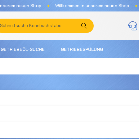
✦
✦
rem neuen Shop
Willkommen in unserem neuen Shop
Wi
GETRIEBEÖL-SUCHE
GETRIEBESPÜLUNG