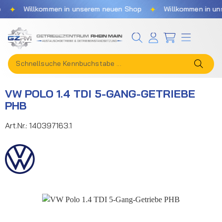
✦
✦
Willkommen in unserem neuen Shop
Willkommen in unse
Zum Hauptinhalt springen
VW POLO 1.4 TDI 5-GANG-GETRIEBE
PHB
Art.Nr.:
140397163.1
Bildergalerie überspringen