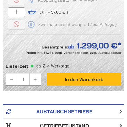
Kupplungssatz
Öl
+ 57,00 €
Zweimassenschwungrad
auf Anfrage
1.299,00 €
ab
Gesamtpreis:
Preise inkl. MwSt. zzgl. Versandkosten, zzgl. Altteilesteuer
Lieferzeit
ca. 2-4 Werktage
PRODUKT ANZAHL: GIB DEN GEWÜNSCHTEN WER
In den Warenkorb
AUSTAUSCHGETRIEBE
GETRIEBEZUSTAND