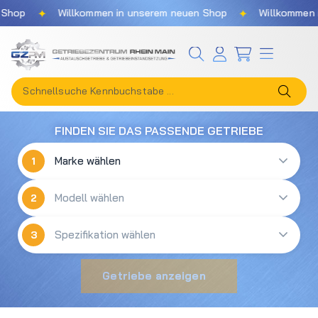
✦
✦
Shop
Willkommen in unserem neuen Shop
Willkommen i
Zum Hauptinhalt springen
FINDEN SIE DAS PASSENDE GETRIEBE
1
2
3
Getriebe anzeigen