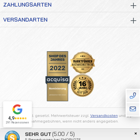
ZAHLUNGSARTEN
VERSANDARTEN
Alle Preise inkl. gesetzl. Mehrwertsteuer zzgl.
Versandkosten
und ggf.
4,9
Nachnahmegebühren, wenn nicht anders angegeben.
291 Rezensionen
×
(5.00 / 5)
SEHR GUT
2026 © Getriebezentrum Rhein Main
5
Bewertungen bei SHOPVOTE