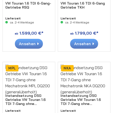
VW Touran 1.6 TDI 6-Gang-
VW Touran 1.6 TDI 6-Gang
Getriebe RSQ
Getriebe TKH
Lieferzeit
Lieferzeit
ca. 2-4 Werktage
ca. 2-4 Werktage
1.599,00 €*
1.799,00 €*
ab
ab
Ansehen
Ansehen
MPL
NKA
Instandsetzung DSG
Instandsetzung DSG
Getriebe VW Touran 1.6
Getriebe VW Touran 1.6
TDI 7-Gang ohne
TDI 7-Gang ohne
Mechatronik MPL DQ200
Mechatronik NKA DQ200
Lieferzeit
Lieferzeit
(generalüberholt)
(generalüberholt)