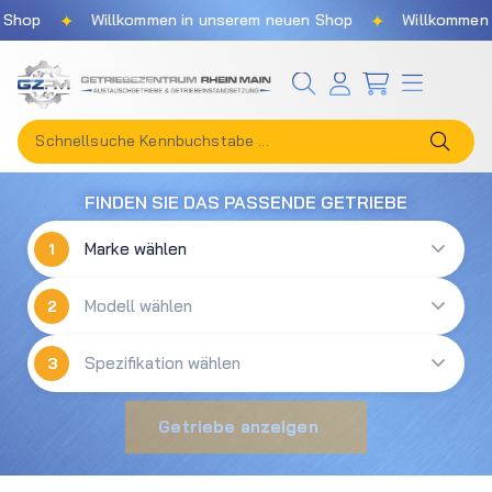
✦
✦
Shop
Willkommen in unserem neuen Shop
Willkommen i
Zum Hauptinhalt springen
FINDEN SIE DAS PASSENDE GETRIEBE
1
2
3
Getriebe anzeigen