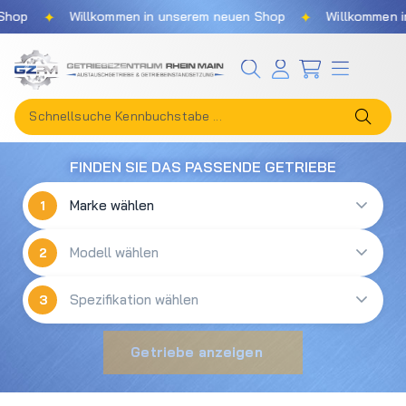
✦
✦
hop
Willkommen in unserem neuen Shop
Willkommen in
Zum Hauptinhalt springen
FINDEN SIE DAS PASSENDE GETRIEBE
1
2
3
Getriebe anzeigen