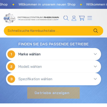
✦
✦
hop
Willkommen in unserem neuen Shop
Willkommen in
Zum Hauptinhalt springen
FINDEN SIE DAS PASSENDE GETRIEBE
1
2
3
Getriebe anzeigen