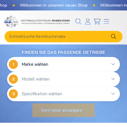
✦
✦
op
Willkommen in unserem neuen Shop
Willkommen in 
Zum Hauptinhalt springen
FINDEN SIE DAS PASSENDE GETRIEBE
1
2
3
Getriebe anzeigen