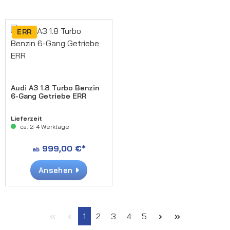
ERR
Audi A3 1.8 Turbo Benzin
6-Gang Getriebe ERR
Lieferzeit
ca. 2-4 Werktage
999,00 €*
ab
Ansehen
Seite
Seite
Seite
Seite
Seite
1
2
3
4
5