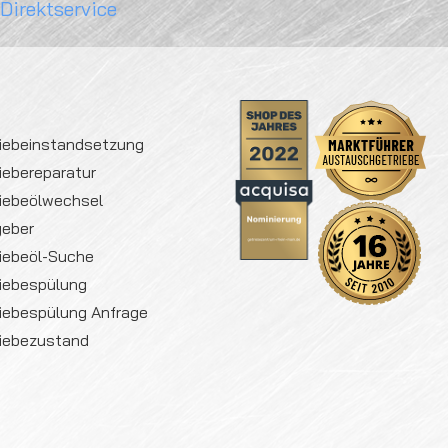
 Direktservice
iebeinstandsetzung
iebereparatur
iebeölwechsel
geber
iebeöl-Suche
iebespülung
iebespülung Anfrage
iebezustand