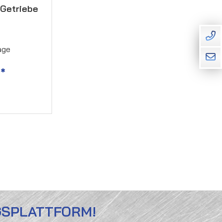
-Getriebe
age
*
GSPLATTFORM!