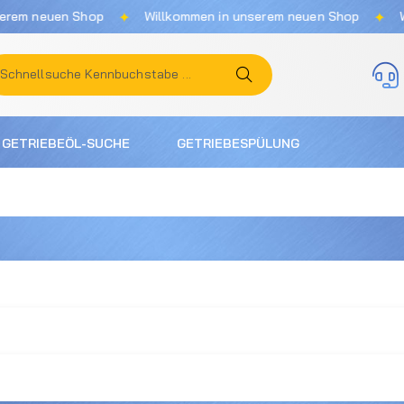
✦
✦
m neuen Shop
Willkommen in unserem neuen Shop
Will
GETRIEBEÖL-SUCHE
GETRIEBESPÜLUNG