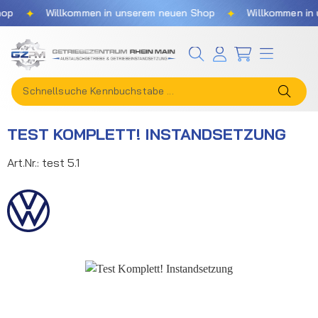
✦
✦
op
Willkommen in unserem neuen Shop
Willkommen in 
Zum Hauptinhalt springen
TEST KOMPLETT! INSTANDSETZUNG
Art.Nr.:
test 5.1
Bildergalerie überspringen