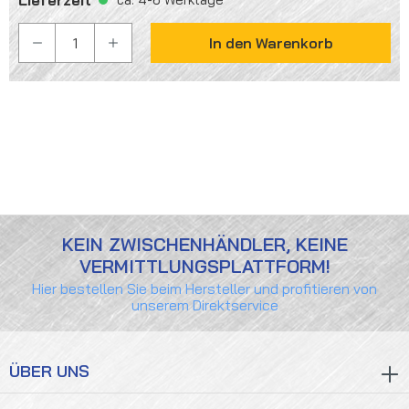
PRODUKT ANZAHL: GIB DEN GEWÜNSCHTEN WER
In den Warenkorb
KEIN ZWISCHENHÄNDLER, KEINE
VERMITTLUNGSPLATTFORM!
Hier bestellen Sie beim Hersteller und profitieren von
unserem Direktservice
ÜBER UNS