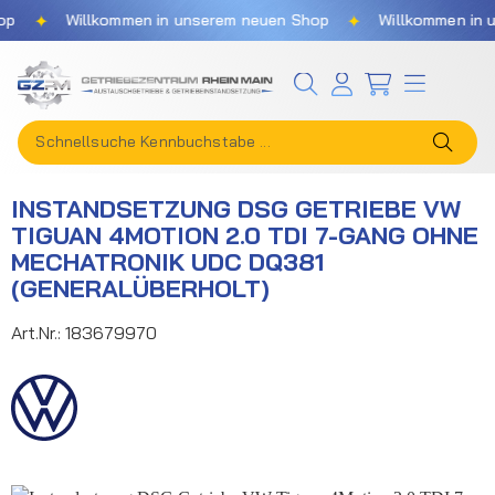
✦
✦
Willkommen in unserem neuen Shop
Willkommen in un
Zum Hauptinhalt springen
INSTANDSETZUNG DSG GETRIEBE VW
TIGUAN 4MOTION 2.0 TDI 7-GANG OHNE
MECHATRONIK UDC DQ381
(GENERALÜBERHOLT)
Art.Nr.:
183679970