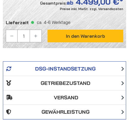
4.499,00 €
ab
Gesamtpreis:
Preise inkl. MwSt. zzgl. Versandkosten
Lieferzeit
ca. 4-6 Werktage
PRODUKT ANZAHL: GIB DEN GEWÜNSCHTEN WER
In den Warenkorb
DSG-INSTANDSETZUNG
GETRIEBEZUSTAND
VERSAND
GEWÄHRLEISTUNG