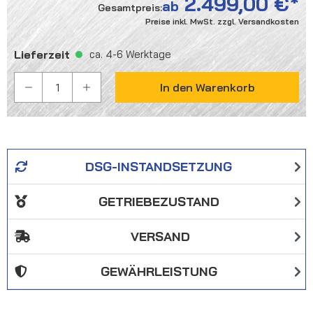
2.499,00 €
ab
Gesamtpreis:
Preise inkl. MwSt. zzgl. Versandkosten
Lieferzeit
ca. 4-6 Werktage
PRODUKT ANZAHL: GIB DEN GEWÜNSCHTEN WER
In den Warenkorb
DSG-INSTANDSETZUNG
GETRIEBEZUSTAND
VERSAND
GEWÄHRLEISTUNG