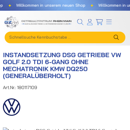
✦
✦
Willkommen in unserem neuen Shop
Willkommen in un
Zum Hauptinhalt springen
INSTANDSETZUNG DSG GETRIEBE VW
GOLF 2.0 TDI 6-GANG OHNE
MECHATRONIK KMW DQ250
(GENERALÜBERHOLT)
Art.Nr.:
180117109