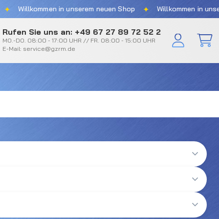
✦
Willkommen in unserem neuen Shop
Willkommen in unserem
Rufen Sie uns an: +49 67 27 89 72 52 2
MO.-DO. 08:00 - 17:00 UHR // FR. 08:00 - 15:00 UHR
E-Mail: service@gzrm.de