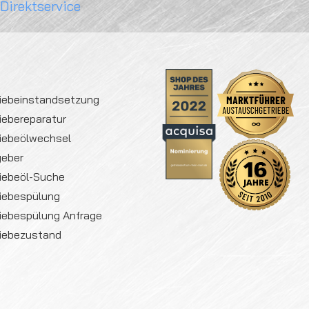
 Direktservice
iebeinstandsetzung
iebereparatur
iebeölwechsel
geber
iebeöl-Suche
iebespülung
iebespülung Anfrage
iebezustand