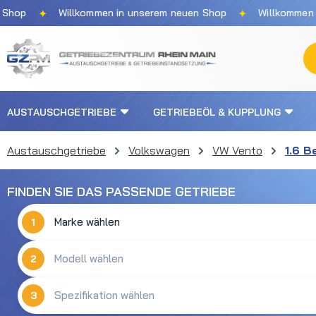
✦
✦
p
Willkommen in unserem neuen Shop
Willkommen in u
m Hauptinhalt springen
Zur Suche springen
Zur Hauptnavigation springen
AUSTAUSCHGETRIEBE
GETRIEBEÖL & KUPPLUNG
Austauschgetriebe
Volkswagen
VW Vento
1.6 B
FINDEN SIE DAS PASSENDE GETRIEBE
1
2
3