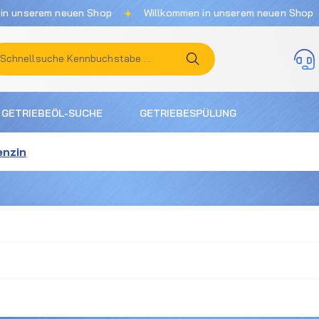
✦
✦
nserem neuen Shop
Willkommen in unserem neuen Shop
GETRIEBEÖL-SUCHE
GETRIEBESPÜLUNG
enzin