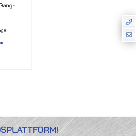
-Gang-
age
*
GSPLATTFORM!