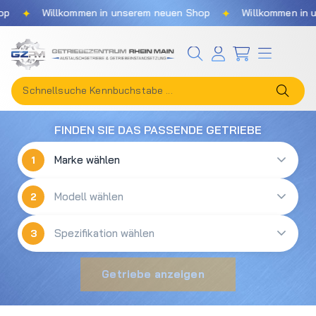
✦
✦
p
Willkommen in unserem neuen Shop
Willkommen in u
Zum Hauptinhalt springen
FINDEN SIE DAS PASSENDE GETRIEBE
1
2
3
Getriebe anzeigen