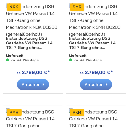
NQK
SMR
Instandsetzung DSG
Instandsetzung DSG
Getriebe VW Passat 1.4
Getriebe VW Passat 1.4
TSI 7-Gang ohne
TSI 7-Gang ohne
Mechatronik NQK DQ200
Mechatronik SMR DQ200
Lieferzeit
Lieferzeit
(generalüberholt)
(generalüberholt)
ca. 4-6 Werktage
ca. 4-6 Werktage
2.799,00 €*
2.799,00 €*
ab
ab
Ansehen
Ansehen
PMH
PKM