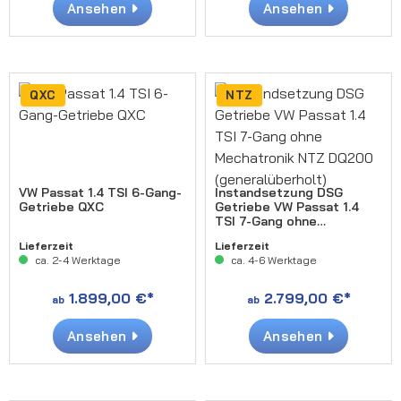
Ansehen
Ansehen
QXC
NTZ
VW Passat 1.4 TSI 6-Gang-
Instandsetzung DSG
Getriebe QXC
Getriebe VW Passat 1.4
TSI 7-Gang ohne
Mechatronik NTZ DQ200
Lieferzeit
Lieferzeit
(generalüberholt)
ca. 2-4 Werktage
ca. 4-6 Werktage
1.899,00 €*
2.799,00 €*
ab
ab
Ansehen
Ansehen