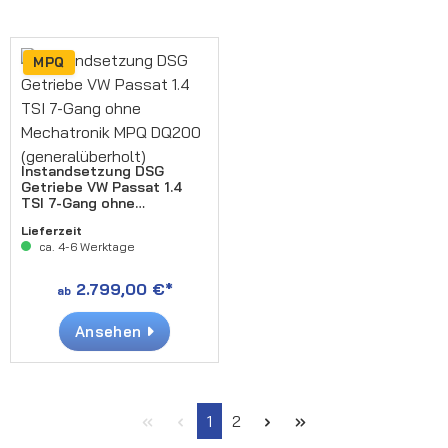
MPQ
Instandsetzung DSG
Getriebe VW Passat 1.4
TSI 7-Gang ohne
Mechatronik MPQ DQ200
Lieferzeit
(generalüberholt)
ca. 4-6 Werktage
2.799,00 €*
ab
Ansehen
Seite
Seite
1
2