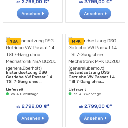
2.799,00 €*
2.799,00 €*
ab
ab
Ansehen
Ansehen
NBA
MPK
Instandsetzung DSG
Instandsetzung DSG
Getriebe VW Passat 1.4
Getriebe VW Passat 1.4
TSI 7-Gang ohne
TSI 7-Gang ohne
Mechatronik NBA DQ200
Mechatronik MPK DQ200
Lieferzeit
Lieferzeit
(generalüberholt)
(generalüberholt)
ca. 4-6 Werktage
ca. 4-6 Werktage
2.799,00 €*
2.799,00 €*
ab
ab
Ansehen
Ansehen