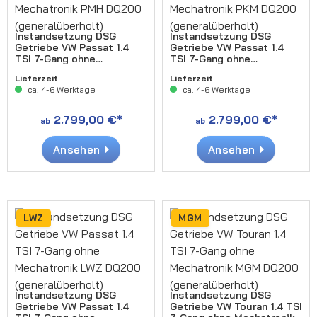
Instandsetzung DSG
Instandsetzung DSG
Getriebe VW Passat 1.4
Getriebe VW Passat 1.4
TSI 7-Gang ohne
TSI 7-Gang ohne
Mechatronik PMH DQ200
Mechatronik PKM DQ200
Lieferzeit
Lieferzeit
(generalüberholt)
(generalüberholt)
ca. 4-6 Werktage
ca. 4-6 Werktage
2.799,00 €*
2.799,00 €*
ab
ab
Ansehen
Ansehen
LWZ
MGM
Instandsetzung DSG
Instandsetzung DSG
Getriebe VW Passat 1.4
Getriebe VW Touran 1.4 TSI