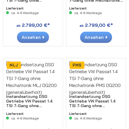
TSI 7-Gang ohne
7-Gang ohne Mechatronik
Mechatronik LWZ DQ200
MGM DQ200
Lieferzeit
Lieferzeit
(generalüberholt)
(generalüberholt)
ca. 4-6 Werktage
ca. 4-6 Werktage
2.799,00 €*
2.799,00 €*
ab
ab
Ansehen
Ansehen
MLJ
PMS
Instandsetzung DSG
Instandsetzung DSG
Getriebe VW Passat 1.4
Getriebe VW Passat 1.4
TSI 7-Gang ohne
TSI 7-Gang ohne
Mechatronik MLJ DQ200
Mechatronik PMS DQ200
Lieferzeit
Lieferzeit
(generalüberholt)
(generalüberholt)
ca. 4-6 Werktage
ca. 4-6 Werktage