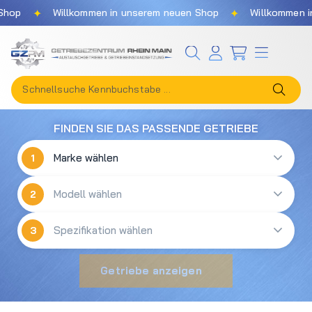
✦
✦
hop
Willkommen in unserem neuen Shop
Willkommen in
Zum Hauptinhalt springen
FINDEN SIE DAS PASSENDE GETRIEBE
1
2
3
Getriebe anzeigen