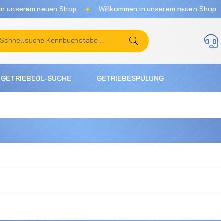
✦
✦
nserem neuen Shop
Willkommen in unserem neuen Shop
GETRIEBEÖL-SUCHE
GETRIEBESPÜLUNG