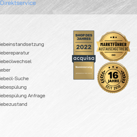
 Direktservice
iebeinstandsetzung
iebereparatur
iebeölwechsel
geber
iebeöl-Suche
iebespülung
iebespülung Anfrage
iebezustand