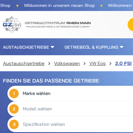
✦
✦
p
Willkommen in unserem neuen Shop
Willkommen in u
m Hauptinhalt springen
Zur Suche springen
Zur Hauptnavigation springen
AUSTAUSCHGETRIEBE
GETRIEBEÖL & KUPPLUNG
Austauschgetriebe
Volkswagen
VW Eos
2.0 FSI
FINDEN SIE DAS PASSENDE GETRIEBE
1
2
3