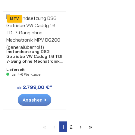
MPV
Instandsetzung DSG
Getriebe VW Caddy 1.6 TDI
7-Gang ohne Mechatronik
MPV DQ200
Lieferzeit
(generalüberholt)
ca. 4-6 Werktage
2.799,00 €*
ab
Ansehen
Seite
Seite
1
2