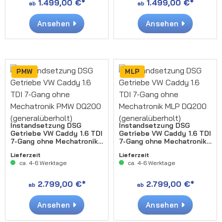
1.499,00 €*
1.499,00 €*
ab
ab
Ansehen
Ansehen
PMW
MLP
Instandsetzung DSG
Instandsetzung DSG
Getriebe VW Caddy 1.6 TDI
Getriebe VW Caddy 1.6 TDI
7-Gang ohne Mechatronik
7-Gang ohne Mechatronik
PMW DQ200
MLP DQ200
Lieferzeit
Lieferzeit
(generalüberholt)
(generalüberholt)
ca. 4-6 Werktage
ca. 4-6 Werktage
2.799,00 €*
2.799,00 €*
ab
ab
Ansehen
Ansehen