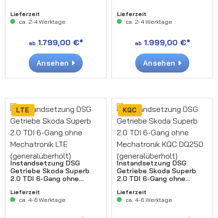
Lieferzeit
Lieferzeit
ca. 2-4 Werktage
ca. 2-4 Werktage
1.799,00 €*
1.999,00 €*
ab
ab
Ansehen
Ansehen
LTE
KQC
Instandsetzung DSG
Instandsetzung DSG
Getriebe Skoda Superb
Getriebe Skoda Superb
2.0 TDI 6-Gang ohne
2.0 TDI 6-Gang ohne
Mechatronik LTE
Mechatronik KQC DQ250
Lieferzeit
Lieferzeit
(generalüberholt)
(generalüberholt)
ca. 4-6 Werktage
ca. 4-6 Werktage