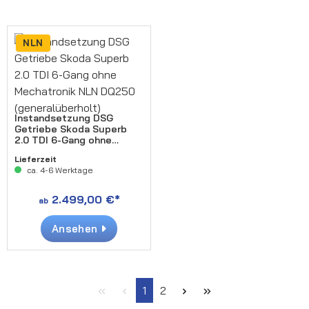
NLN
Instandsetzung DSG
Getriebe Skoda Superb
2.0 TDI 6-Gang ohne
Mechatronik NLN DQ250
Lieferzeit
(generalüberholt)
ca. 4-6 Werktage
2.499,00 €*
ab
Ansehen
Seite
Seite
1
2