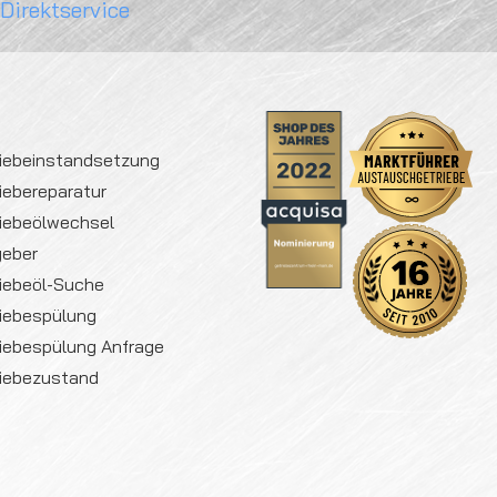
 Direktservice
iebeinstandsetzung
iebereparatur
iebeölwechsel
geber
iebeöl-Suche
iebespülung
iebespülung Anfrage
iebezustand