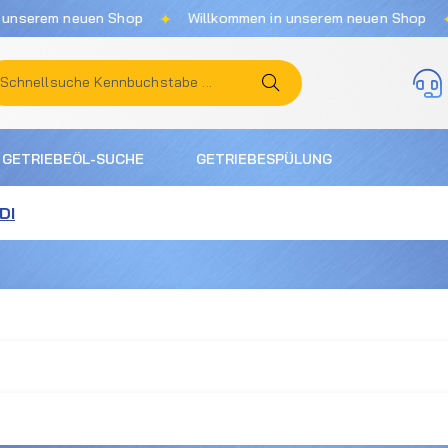
✦
✦
serem neuen Shop
Willkommen in unserem neuen Shop
GETRIEBEÖL-SUCHE
GETRIEBESPÜLUNG
TDI