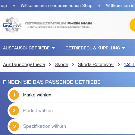
✦
✦
Willkommen in unserem neuen Shop
Willkommen in un
m Hauptinhalt springen
Zur Suche springen
Zur Hauptnavigation springen
AUSTAUSCHGETRIEBE
GETRIEBEÖL & KUPPLUNG
Austauschgetriebe
Skoda
Skoda Roomster
1.2 
FINDEN SIE DAS PASSENDE GETRIEBE
1
2
3