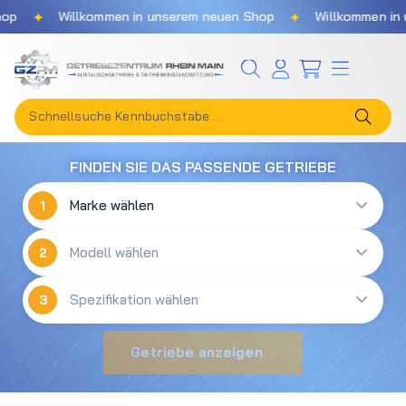
✦
✦
p
Willkommen in unserem neuen Shop
Willkommen in u
Zum Hauptinhalt springen
FINDEN SIE DAS PASSENDE GETRIEBE
1
2
3
Getriebe anzeigen