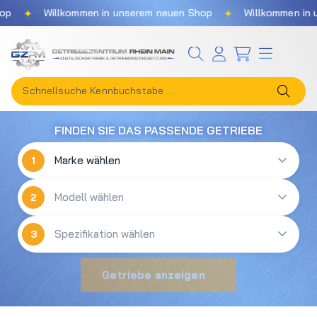
✦
✦
p
Willkommen in unserem neuen Shop
Willkommen in u
Zum Hauptinhalt springen
FINDEN SIE DAS PASSENDE GETRIEBE
1
2
3
Getriebe anzeigen