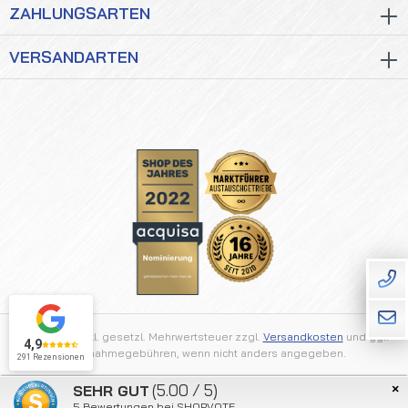
ZAHLUNGSARTEN
VERSANDARTEN
Alle Preise inkl. gesetzl. Mehrwertsteuer zzgl.
Versandkosten
und ggf.
4,9
Nachnahmegebühren, wenn nicht anders angegeben.
291 Rezensionen
×
(5.00 / 5)
SEHR GUT
2026 © Getriebezentrum Rhein Main
5
Bewertungen bei SHOPVOTE