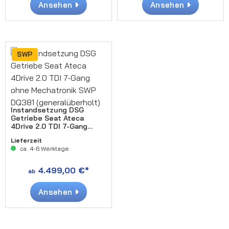
Ansehen
Ansehen
SWP
Instandsetzung DSG
Getriebe Seat Ateca
4Drive 2.0 TDI 7-Gang
ohne Mechatronik SWP
Lieferzeit
DQ381 (generalüberholt)
ca. 4-6 Werktage
4.499,00 €*
ab
Ansehen