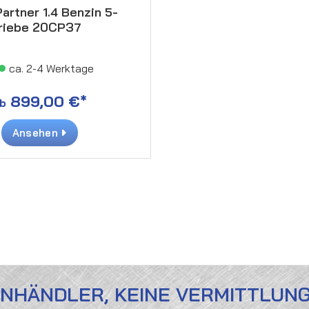
artner 1.4 Benzin 5-
riebe 20CP37
ca. 2-4 Werktage
899,00 €*
b
Ansehen
ENHÄNDLER, KEINE VERMITTLUN