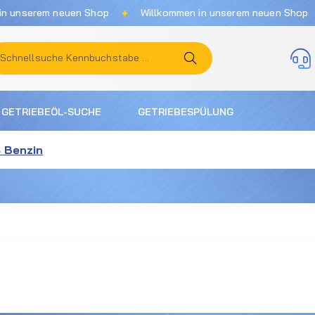
✦
✦
nserem neuen Shop
Willkommen in unserem neuen Shop
GETRIEBEÖL-SUCHE
GETRIEBESPÜLUNG
4 Benzin