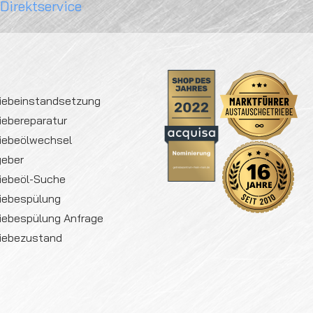
 Direktservice
iebeinstandsetzung
iebereparatur
iebeölwechsel
geber
iebeöl-Suche
iebespülung
iebespülung Anfrage
iebezustand