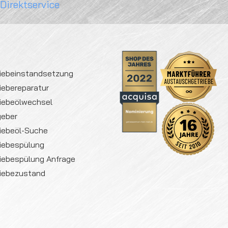
 Direktservice
iebeinstandsetzung
iebereparatur
iebeölwechsel
geber
iebeöl-Suche
iebespülung
iebespülung Anfrage
iebezustand