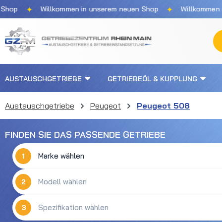
✦
✦
p
Willkommen in unserem neuen Shop
Willkommen in u
m Hauptinhalt springen
Zur Suche springen
Zur Hauptnavigation springen
AUSTAUSCHGETRIEBE
GETRIEBEÖL & KUPPLUNG
Austauschgetriebe
Peugeot
Peugeot 508
FINDEN SIE DAS PASSENDE GETRIEBE
1
2
3