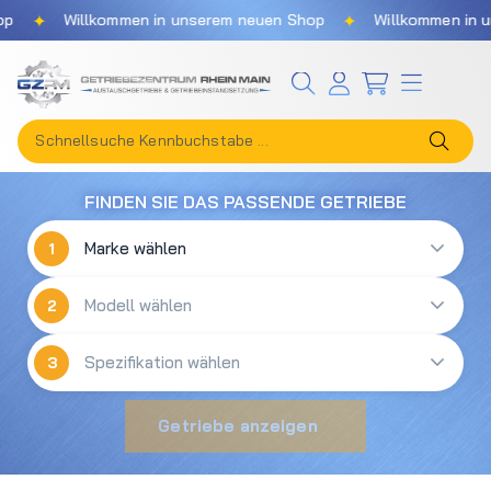
✦
✦
p
Willkommen in unserem neuen Shop
Willkommen in u
Zum Hauptinhalt springen
FINDEN SIE DAS PASSENDE GETRIEBE
1
2
3
Getriebe anzeigen