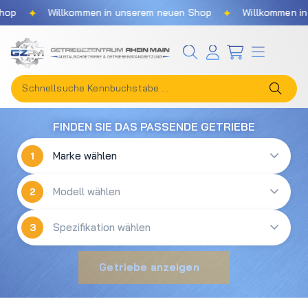
✦
✦
op
Willkommen in unserem neuen Shop
Willkommen in 
Zum Hauptinhalt springen
FINDEN SIE DAS PASSENDE GETRIEBE
1
2
3
Getriebe anzeigen