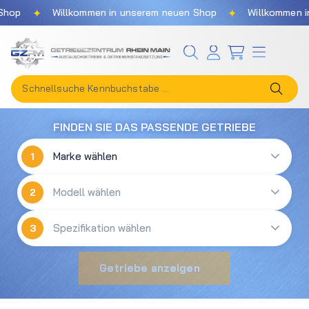
✦
✦
hop
Willkommen in unserem neuen Shop
Willkommen in
Zum Hauptinhalt springen
FINDEN SIE DAS PASSENDE GETRIEBE
1
2
3
Getriebe anzeigen