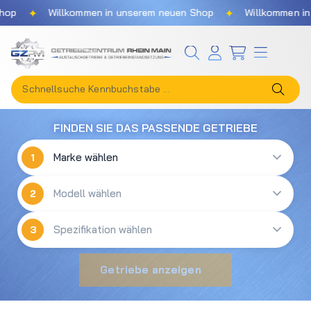
✦
✦
hop
Willkommen in unserem neuen Shop
Willkommen in
Zum Hauptinhalt springen
FINDEN SIE DAS PASSENDE GETRIEBE
1
2
3
Getriebe anzeigen