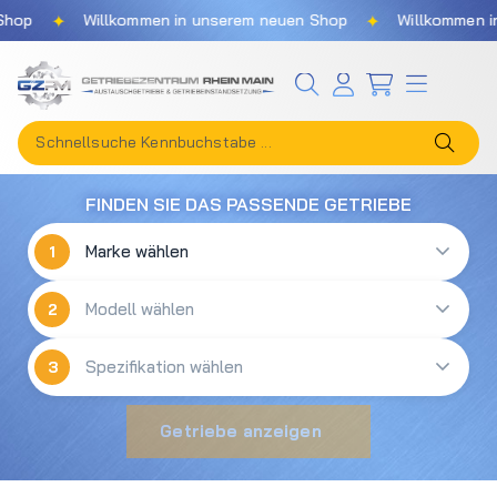
✦
✦
hop
Willkommen in unserem neuen Shop
Willkommen in
Zum Hauptinhalt springen
FINDEN SIE DAS PASSENDE GETRIEBE
1
2
3
Getriebe anzeigen