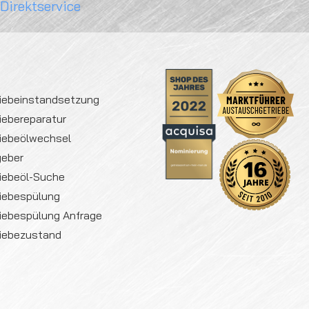
 Direktservice
iebeinstandsetzung
iebereparatur
iebeölwechsel
geber
iebeöl-Suche
iebespülung
iebespülung Anfrage
iebezustand