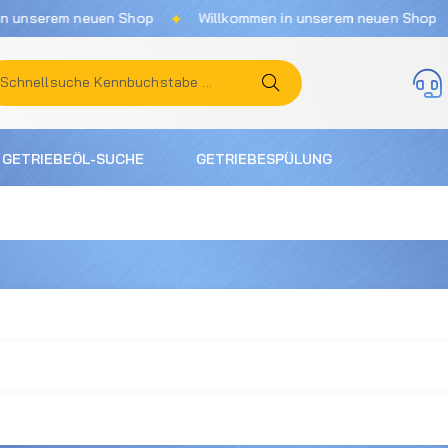
✦
✦
nserem neuen Shop
Willkommen in unserem neuen Shop
GETRIEBEÖL-SUCHE
GETRIEBESPÜLUNG