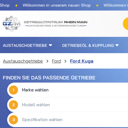
✦
✦
p
Willkommen in unserem neuen Shop
Willkommen in u
m Hauptinhalt springen
Zur Suche springen
Zur Hauptnavigation springen
AUSTAUSCHGETRIEBE
GETRIEBEÖL & KUPPLUNG
Austauschgetriebe
Ford
Ford Kuga
FINDEN SIE DAS PASSENDE GETRIEBE
1
2
3