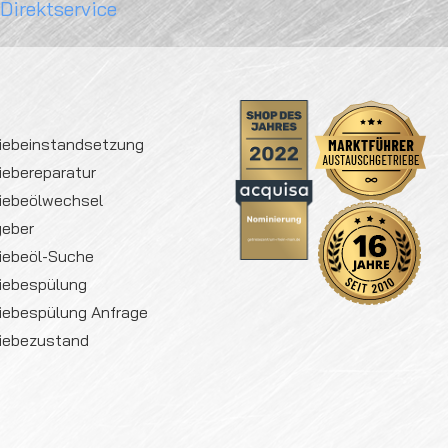
 Direktservice
iebeinstandsetzung
iebereparatur
iebeölwechsel
geber
iebeöl-Suche
iebespülung
iebespülung Anfrage
iebezustand