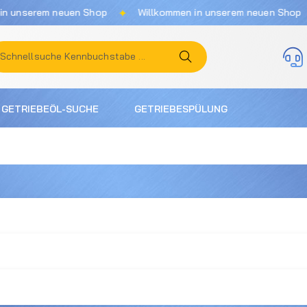
✦
✦
nserem neuen Shop
Willkommen in unserem neuen Shop
GETRIEBEÖL-SUCHE
GETRIEBESPÜLUNG