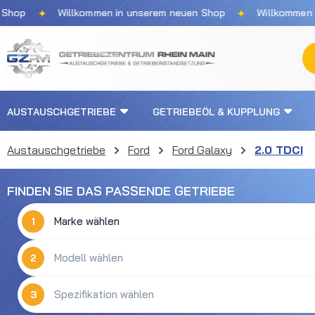
✦
✦
p
Willkommen in unserem neuen Shop
Willkommen in u
m Hauptinhalt springen
Zur Suche springen
Zur Hauptnavigation springen
AUSTAUSCHGETRIEBE
GETRIEBEÖL & KUPPLUNG
Austauschgetriebe
Ford
Ford Galaxy
2.0 TDCI
FINDEN SIE DAS PASSENDE GETRIEBE
1
2
3