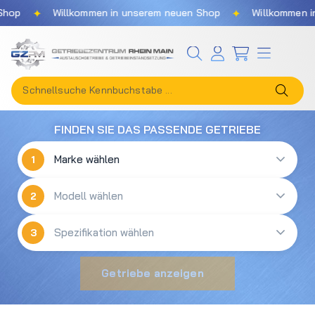
✦
✦
hop
Willkommen in unserem neuen Shop
Willkommen in
Zum Hauptinhalt springen
FINDEN SIE DAS PASSENDE GETRIEBE
1
2
3
Getriebe anzeigen