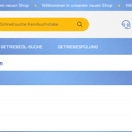
✦
✦
neuen Shop
Willkommen in unserem neuen Shop
Willko
GETRIEBEÖL-SUCHE
GETRIEBESPÜLUNG
in