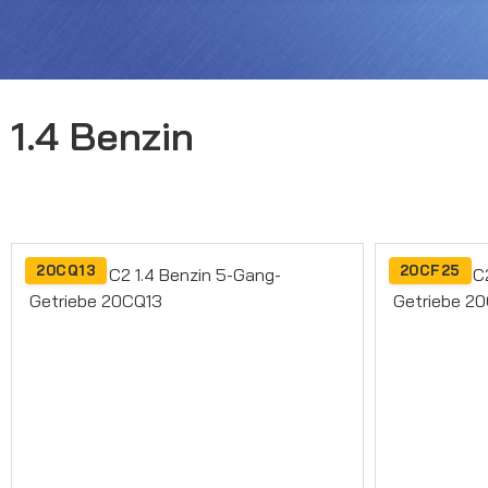
1.4 Benzin
20CQ13
20CF25