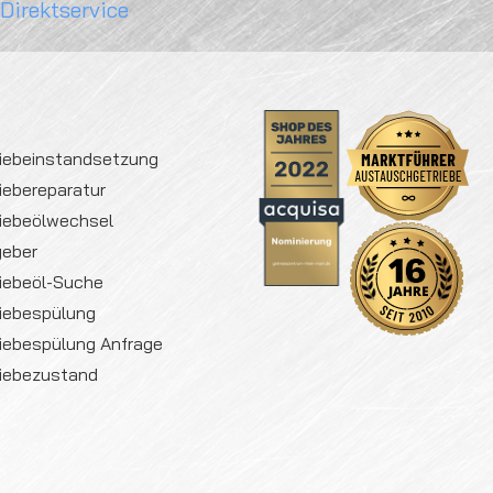
 Direktservice
iebeinstandsetzung
iebereparatur
iebeölwechsel
geber
iebeöl-Suche
iebespülung
iebespülung Anfrage
iebezustand