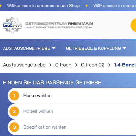
✦
Willkommen in unserem neuen Shop
Willkommen in unserem 
m Hauptinhalt springen
Zur Suche springen
Zur Hauptnavigation springen
AUSTAUSCHGETRIEBE
GETRIEBEÖL & KUPPLUNG
Austauschgetriebe
Citroen
Citroen C2
1.4 Benz
FINDEN SIE DAS PASSENDE GETRIEBE
1
2
3