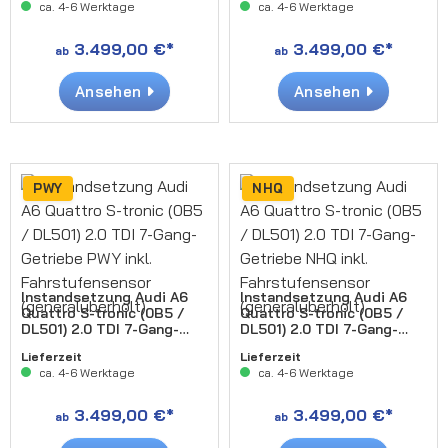
ca. 4-6 Werktage
ca. 4-6 Werktage
(generalüberholt)
3.499,00 €*
3.499,00 €*
ab
ab
Ansehen
Ansehen
PWY
NHQ
Instandsetzung Audi A6
Instandsetzung Audi A6
Quattro S-tronic (0B5 /
Quattro S-tronic (0B5 /
DL501) 2.0 TDI 7-Gang-
DL501) 2.0 TDI 7-Gang-
Getriebe PWY inkl.
Getriebe NHQ inkl.
Lieferzeit
Lieferzeit
Fahrstufensensor
Fahrstufensensor
ca. 4-6 Werktage
ca. 4-6 Werktage
(generalüberholt)
(generalüberholt)
3.499,00 €*
3.499,00 €*
ab
ab