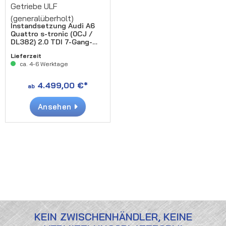
Instandsetzung Audi A6
Quattro s-tronic (0CJ /
DL382) 2.0 TDI 7-Gang-
Getriebe ULF
Lieferzeit
(generalüberholt)
ca. 4-6 Werktage
4.499,00 €*
ab
Ansehen
KEIN ZWISCHENHÄNDLER, KEINE