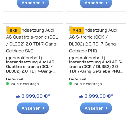
Ansehen
Ansehen
SKE
PHQ
Instandsetzung Audi A6
Instandsetzung Audi A6 S-
Quattro s-tronic (0CL /
tronic (0CK / DL382) 2.0
DL382) 2.0 TDI 7-Gang-
TDI 7-Gang Getriebe PHQ
Getriebe SKE
(generalüberholt)
Lieferzeit
Lieferzeit
(generalüberholt)
ca. 4-6 Werktage
ca. 4-6 Werktage
3.999,00 €*
3.999,00 €*
ab
ab
Ansehen
Ansehen