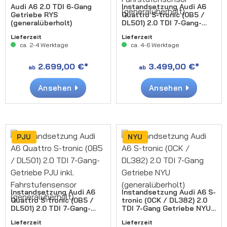
Audi A6 2.0 TDI 6-Gang
Instandsetzung Audi A6
Getriebe RYS
Quattro S-tronic (0B5 /
(generalüberholt)
DL501) 2.0 TDI 7-Gang-
Getriebe PXE inkl.
Lieferzeit
Lieferzeit
Fahrstufensensor
ca. 2-4 Werktage
ca. 4-6 Werktage
(generalüberholt)
2.699,00 €*
3.499,00 €*
ab
ab
Ansehen
Ansehen
PJU
NYU
Instandsetzung Audi A6
Instandsetzung Audi A6 S-
Quattro S-tronic (0B5 /
tronic (0CK / DL382) 2.0
DL501) 2.0 TDI 7-Gang-
TDI 7-Gang Getriebe NYU
Getriebe PJU inkl.
(generalüberholt)
Lieferzeit
Lieferzeit
Fahrstufensensor