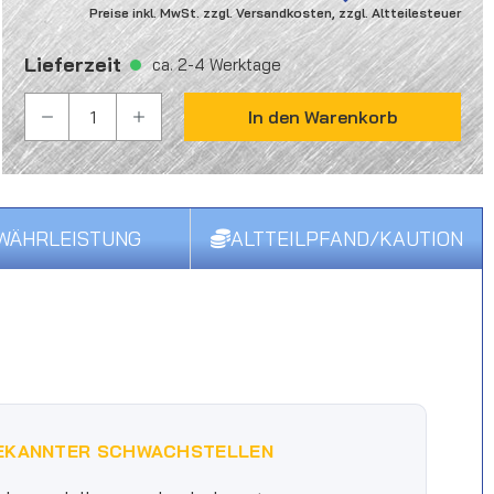
Preise inkl. MwSt. zzgl. Versandkosten, zzgl. Altteilesteuer
Lieferzeit
ca. 2-4 Werktage
PRODUKT ANZAHL: GIB DEN GEWÜNSCHTEN WER
In den Warenkorb
WÄHRLEISTUNG
ALTTEILPFAND/KAUTION
EKANNTER SCHWACHSTELLEN