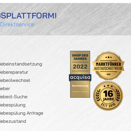
GSPLATTFORM!
 Direktservice
iebeinstandsetzung
iebereparatur
iebeölwechsel
geber
iebeöl-Suche
iebespülung
iebespülung Anfrage
iebezustand