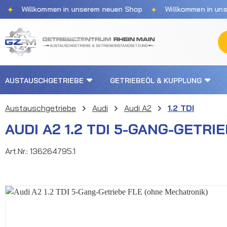
✦
llkommen in unserem neuen Shop
Willkommen in unserem ne
m Hauptinhalt springen
Zur Suche springen
Zur Hauptnavigation springen
AUSTAUSCHGETRIEBE
GETRIEBEÖL & KUPPLUNG
Austauschgetriebe
Audi
Audi A2
1.2 TDI
AUDI A2 1.2 TDI 5-GANG-GETR
Art.Nr.:
136264795.1
Bildergalerie überspringen