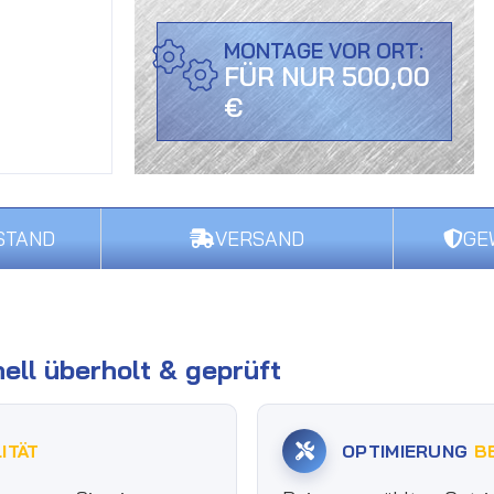
MONTAGE VOR ORT:
FÜR NUR 500,00
€
STAND
VERSAND
GE
ell überholt & geprüft
ITÄT
OPTIMIERUNG
B