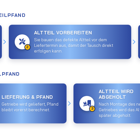
EILPFAND
ALTTEIL VORBEREITEN
Sie bauen das defekte Altteil vor dem
Liefertermin aus, damit der Tausch direkt
2
erfolgen kann.
ILPFAND
ALTTEIL WIRD
LIEFERUNG & PFAND
ABGEHOLT
Getriebe wird geliefert, Pfand
Nach Montage des n
3
bleibt vorerst berechnet.
Getriebes wird das Alt
später abgeholt.