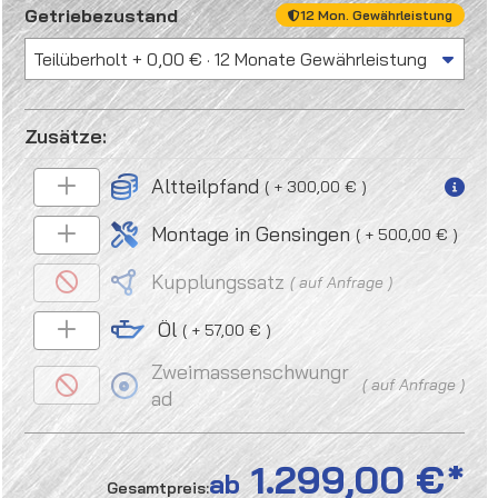
auswählen
Getriebezustand
12 Mon. Gewährleistung
Altteilpfand
+ 300,00 €
Montage in Gensingen
+ 500,00 €
Kupplungssatz
auf Anfrage
Öl
+ 57,00 €
Zweimassenschwungr
auf Anfrage
ad
1.299,00 €
ab
Gesamtpreis: