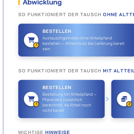
Abwicklung
SO FUNKTIONIERT DER TAUSCH
OHNE ALTT
BESTELLEN
Austauschgetriebe ohne Altteilpfand
bestellen — Altteil muss bei Lieferung bereit
1
sein.
SO FUNKTIONIERT DER TAUSCH
MIT ALTTE
BESTELLEN
Bestellung mit Altteilpfand —
Pfand wird zusätzlich
1
2
berechnet, da Altteil noch
nicht bereit.
WICHTIGE
HINWEISE