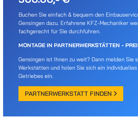
Buchen Sie einfach & bequem den Einbauservice
Gensingen dazu. Erfahrene KFZ-Mechaniker we
fachgerecht für Sie durchführen.
MONTAGE IN PARTNERWERKSTÄTTEN - PRE
Gensingen ist Ihnen zu weit? Dann melden Sie si
Werkstätten und holen Sie sich ein individuelle
Getriebes ein.
PARTNERWERKSTATT FINDEN