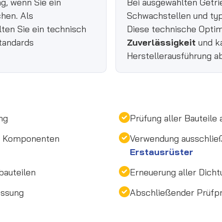
g, wenn Sie ein
Bei ausgewählten Getr
chen. Als
Schwachstellen und typ
lten Sie ein technisch
Diese technische Optim
tandards
Zuverlässigkeit
und ka
Herstellerausführung a
ng
Prüfung aller Bauteile
en Komponenten
Verwendung ausschlie
Erstausrüster
bauteilen
Erneuerung aller Dicht
essung
Abschließender Prüfpro