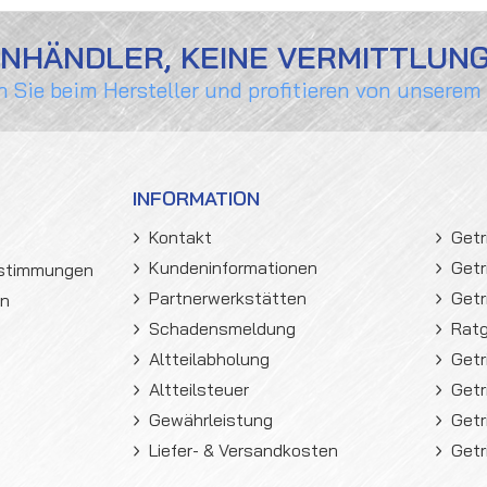
ENHÄNDLER, KEINE VERMITTLUN
n Sie beim Hersteller und profitieren von unserem
INFORMATION
Kontakt
Getr
Kundeninformationen
Getr
estimmungen
Partnerwerkstätten
Getr
en
Schadensmeldung
Rat
Altteilabholung
Getr
Altteilsteuer
Getr
Gewährleistung
Getr
Liefer- & Versandkosten
Getr