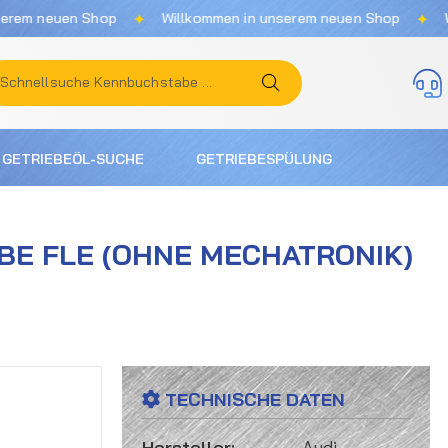
✦
✦
uen Shop
Willkommen in unserem neuen Shop
Willkomm
GETRIEBEÖL-SUCHE
GETRIEBESPÜLUNG
IEBE FLE (OHNE MECHATRONIK)
TECHNISCHE DATEN
Hersteller:
Audi