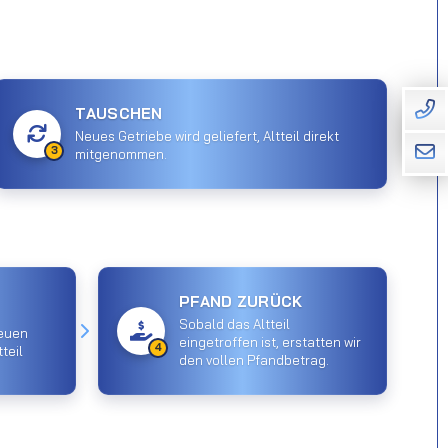
TAUSCHEN
Neues Getriebe wird geliefert, Altteil direkt
3
mitgenommen.
PFAND ZURÜCK
Sobald das Altteil
euen
eingetroffen ist, erstatten wir
4
teil
den vollen Pfandbetrag.