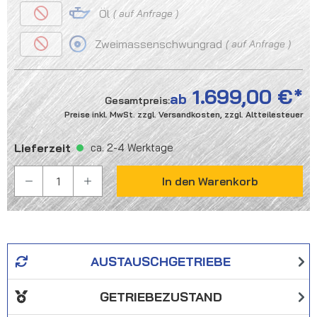
Öl
auf Anfrage
Zweimassenschwungrad
auf Anfrage
1.699,00 €
ab
Gesamtpreis:
Preise inkl. MwSt. zzgl. Versandkosten, zzgl. Altteilesteuer
Lieferzeit
ca. 2-4 Werktage
PRODUKT ANZAHL: GIB DEN GEWÜNSCHTEN WER
In den Warenkorb
AUSTAUSCHGETRIEBE
GETRIEBEZUSTAND