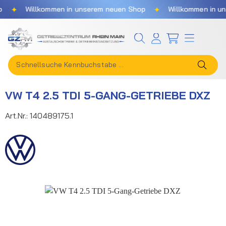
✦
✦
Willkommen in unserem neuen Shop
Willkommen in unse
Zum Hauptinhalt springen
VW T4 2.5 TDI 5-GANG-GETRIEBE DXZ
Art.Nr.:
140489175.1
Bildergalerie überspringen