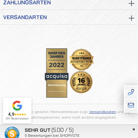
ZAHLUNGSARTEN
VERSANDARTEN
Alle Preise inkl. gesetzl. Mehrwertsteuer zzgl.
Versandkosten
und ggf.
4,9
Nachnahmegebühren, wenn nicht anders angegeben.
291 Rezensionen
×
(5.00 / 5)
SEHR GUT
2026 © Getriebezentrum Rhein Main
5
Bewertungen bei SHOPVOTE