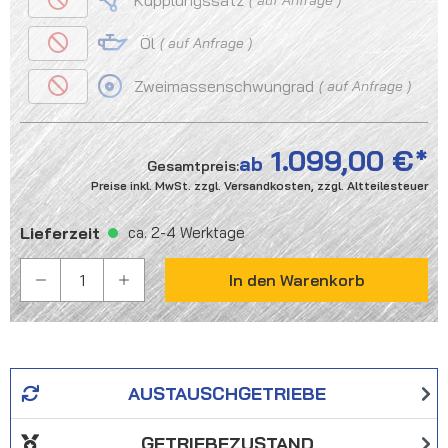
Kupplungssatz
Öl
auf Anfrage
Zweimassenschwungrad
auf Anfrage
1.099,00 €
ab
Gesamtpreis:
Preise inkl. MwSt. zzgl. Versandkosten, zzgl. Altteilesteuer
Lieferzeit
ca. 2-4 Werktage
PRODUKT ANZAHL: GIB DEN GEWÜNSCHTEN WER
In den Warenkorb
AUSTAUSCHGETRIEBE
GETRIEBEZUSTAND