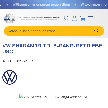
✦
✦
Willkommen in unserem neuen Shop
Willkommen in uns
Zum Hauptinhalt springen
VW SHARAN 1.9 TDI 6-GANG-GETRIEBE
JSC
Art.Nr.:
136261926.1
Bildergalerie überspringen