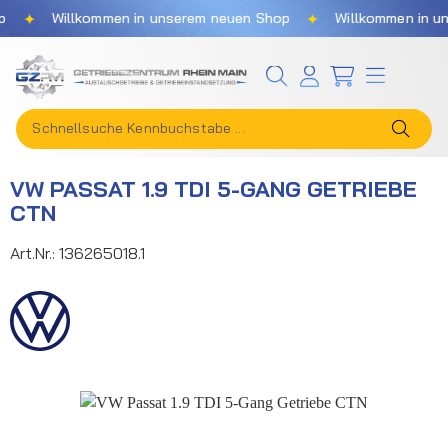
✦
✦
Willkommen in unserem neuen Shop
Willkommen in unse
Zum Hauptinhalt springen
VW PASSAT 1.9 TDI 5-GANG GETRIEBE
CTN
Art.Nr.:
136265018.1
Bildergalerie überspringen