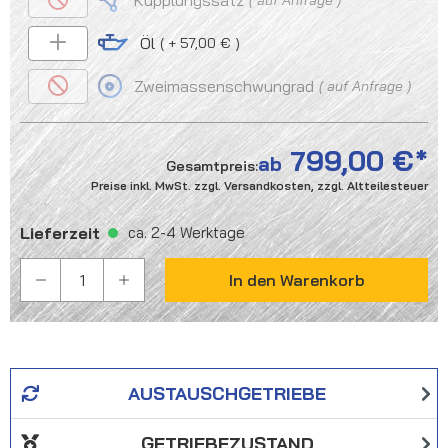
Kupplungssatz
Öl
+ 57,00 €
Zweimassenschwungrad
auf Anfrage
799,00 €
ab
Gesamtpreis:
Preise inkl. MwSt. zzgl. Versandkosten, zzgl. Altteilesteuer
Lieferzeit
ca. 2-4 Werktage
PRODUKT ANZAHL: GIB DEN GEWÜNSCHTEN WER
In den Warenkorb
AUSTAUSCHGETRIEBE
GETRIEBEZUSTAND