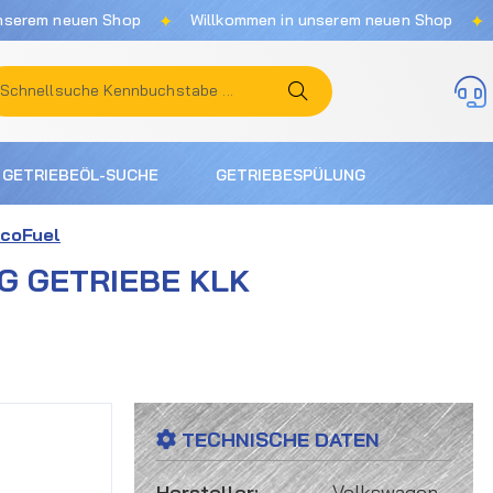
✦
✦
neuen Shop
Willkommen in unserem neuen Shop
Willko
GETRIEBEÖL-SUCHE
GETRIEBESPÜLUNG
EcoFuel
G GETRIEBE KLK
TECHNISCHE DATEN
Hersteller:
Volkswagen