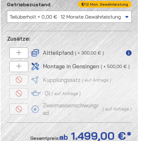
auswählen
Getriebezustand
12 Mon. Gewährleistung
Altteilpfand
+ 300,00 €
Montage in Gensingen
+ 500,00 €
Kupplungssatz
auf Anfrage
Öl
auf Anfrage
Zweimassenschwungr
auf Anfrage
ad
1.499,00 €
ab
Gesamtpreis: