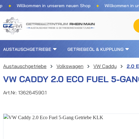
✦
Willkommen in unserem neuen Shop
Willkommen in unserem 
m Hauptinhalt springen
Zur Suche springen
Zur Hauptnavigation springen
AUSTAUSCHGETRIEBE
GETRIEBEÖL & KUPPLUNG
Austauschgetriebe
Volkswagen
VW Caddy
2.0 
VW CADDY 2.0 ECO FUEL 5-GAN
Art.Nr.:
136264590.1
Bildergalerie überspringen