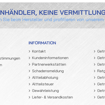
ENHÄNDLER, KEINE VERMITTLUN
n Sie beim Hersteller und profitieren von unserem
INFORMATION
Kontakt
Getr
Kundeninformationen
Getr
estimmungen
Partnerwerkstätten
Getr
en
Schadensmeldung
Rat
Altteilabholung
Getr
Altteilsteuer
Getr
Gewährleistung
Getr
Liefer- & Versandkosten
Getr