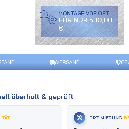
MONTAGE VOR ORT:
FÜR NUR 500,00
€
STAND
VERSAND
GE
ell überholt & geprüft
ITÄT
OPTIMIERUNG
B