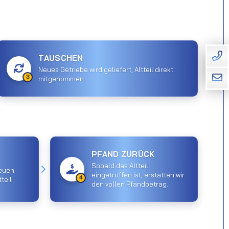
TAUSCHEN
Neues Getriebe wird geliefert, Altteil direkt
3
mitgenommen.
PFAND ZURÜCK
Sobald das Altteil
euen
eingetroffen ist, erstatten wir
4
teil
den vollen Pfandbetrag.