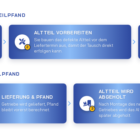
EILPFAND
ALTTEIL VORBEREITEN
Sie bauen das defekte Altteil vor dem
Liefertermin aus, damit der Tausch direkt
2
erfolgen kann.
ILPFAND
ALTTEIL WIRD
LIEFERUNG & PFAND
ABGEHOLT
Getriebe wird geliefert, Pfand
Nach Montage des n
3
bleibt vorerst berechnet.
Getriebes wird das Alt
später abgeholt.