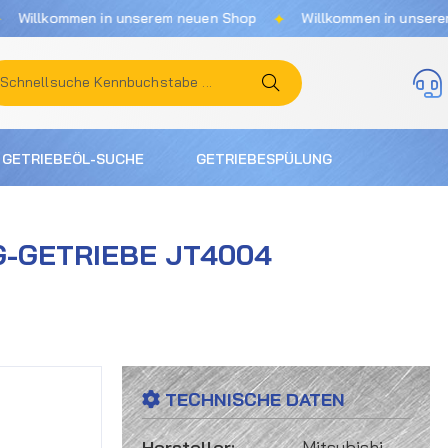
✦
ommen in unserem neuen Shop
Willkommen in unserem neuen
GETRIEBEÖL-SUCHE
GETRIEBESPÜLUNG
NG-GETRIEBE JT4004
TECHNISCHE DATEN
Hersteller:
Mitsubishi