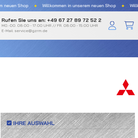
✦
✦
 Shop
Willkommen in unserem neuen Shop
Willkommen 
Rufen Sie uns an: +49 67 27 89 72 52 2
MO.-DO. 08:00 - 17:00 UHR // FR. 08:00 - 15:00 UHR
E-Mail: service@gzrm.de
IHRE AUSWAHL