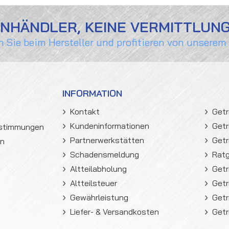
ENHÄNDLER, KEINE VERMITTLUN
n Sie beim Hersteller und profitieren von unserem
INFORMATION
Kontakt
Getr
Kundeninformationen
Getr
estimmungen
Partnerwerkstätten
Getr
en
Schadensmeldung
Rat
Altteilabholung
Getr
Altteilsteuer
Getr
Gewährleistung
Getr
Liefer- & Versandkosten
Getr