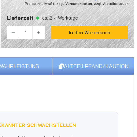
Preise inkl. MwSt. zzgl. Versandkosten, zzgl. Altteilesteuer
Lieferzeit
ca. 2-4 Werktage
PRODUKT ANZAHL: GIB DEN GEWÜNSCHTEN WER
In den Warenkorb
WÄHRLEISTUNG
ALTTEILPFAND/KAUTION
EKANNTER SCHWACHSTELLEN