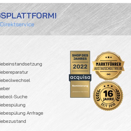
GSPLATTFORM!
 Direktservice
iebeinstandsetzung
iebereparatur
iebeölwechsel
geber
iebeöl-Suche
iebespülung
iebespülung Anfrage
iebezustand