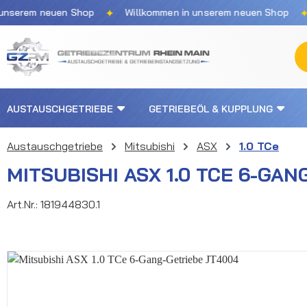
✦
✦
 neuen Shop
Willkommen in unserem neuen Shop
Willk
m Hauptinhalt springen
Zur Suche springen
Zur Hauptnavigation springen
AUSTAUSCHGETRIEBE
GETRIEBEÖL & KUPPLUNG
Austauschgetriebe
Mitsubishi
ASX
1.0 TCe
MITSUBISHI ASX 1.0 TCE 6-GA
Art.Nr.:
181944830.1
Bildergalerie überspringen