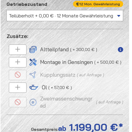
auswählen
Getriebezustand
12 Mon. Gewährleistung
Altteilpfand
+ 300,00 €
Montage in Gensingen
+ 500,00 €
Kupplungssatz
auf Anfrage
Öl
+ 57,00 €
Zweimassenschwungr
auf Anfrage
ad
1.199,00 €
ab
Gesamtpreis: