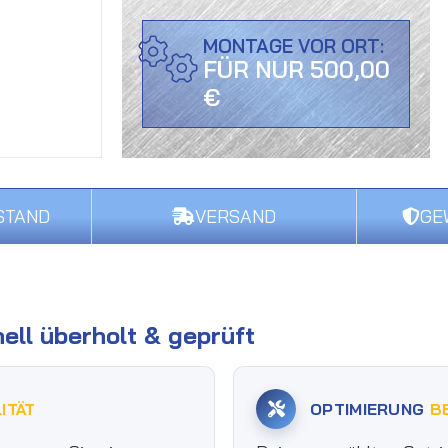
MONTAGE VOR ORT:
FÜR NUR 500,00
€
STAND
VERSAND
GE
ell überholt & geprüft
ITÄT
OPTIMIERUNG
B