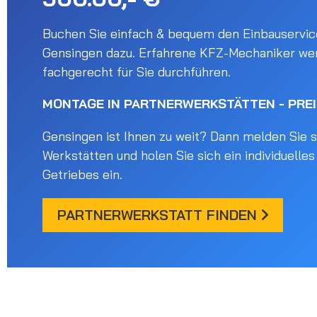
Buchen Sie einfach & bequem den Einbauservice
Gensingen dazu. Erfahrene KFZ-Mechaniker we
fachgerecht für Sie durchführen.
MONTAGE IN PARTNERWERKSTÄTTEN - PRE
Gensingen ist Ihnen zu weit? Dann melden Sie si
Werkstätten und holen Sie sich ein individuelle
Getriebes ein.
PARTNERWERKSTATT FINDEN