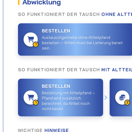
Abwicklung
SO FUNKTIONIERT DER TAUSCH
OHNE ALTT
BESTELLEN
Austauschgetriebe ohne Altteilpfand
bestellen — Altteil muss bei Lieferung bereit
1
sein.
SO FUNKTIONIERT DER TAUSCH
MIT ALTTE
BESTELLEN
Bestellung mit Altteilpfand —
Pfand wird zusätzlich
1
2
berechnet, da Altteil noch
nicht bereit.
WICHTIGE
HINWEISE