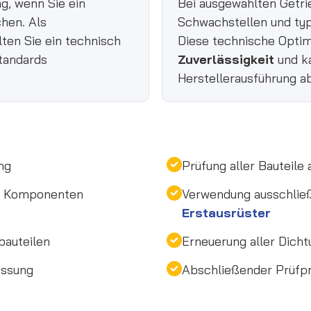
g, wenn Sie ein
Bei ausgewählten Getr
chen. Als
Schwachstellen und typ
lten Sie ein technisch
Diese technische Optim
tandards
Zuverlässigkeit
und ka
Herstellerausführung a
ng
Prüfung aller Bauteile
en Komponenten
Verwendung ausschlie
Erstausrüster
bauteilen
Erneuerung aller Dicht
essung
Abschließender Prüfpro