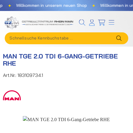
✦
✦
Willkommen in unserem neuen Shop
Willkommen in uns
Zum Hauptinhalt springen
MAN TGE 2.0 TDI 6-GANG-GETRIEBE
RHE
Art.Nr.:
183109734.1
Bildergalerie überspringen