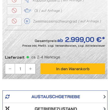
Kupplungssatz
Öl
auf Anfrage
Zweimassenschwungrad
auf Anfrage
2.999,00 €
ab
Gesamtpreis:
Preise inkl. MwSt. zzgl. Versandkosten, zzgl. Altteilesteuer
Lieferzeit
ca. 2-4 Werktage
PRODUKT ANZAHL: GIB DEN GEWÜNSCHTEN WER
In den Warenkorb
AUSTAUSCHGETRIEBE
GETRIEBEZUSTAND