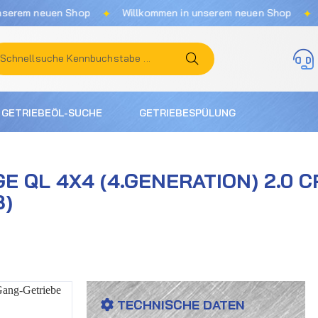
✦
✦
neuen Shop
Willkommen in unserem neuen Shop
Willko
GETRIEBEÖL-SUCHE
GETRIEBESPÜLUNG
 QL 4X4 (4.GENERATION) 2.0 C
8)
TECHNISCHE DATEN