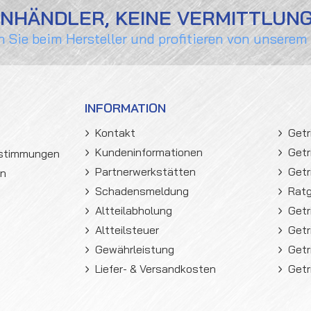
ENHÄNDLER, KEINE VERMITTLUN
n Sie beim Hersteller und profitieren von unserem
INFORMATION
Kontakt
Getr
Kundeninformationen
Getr
estimmungen
Partnerwerkstätten
Getr
en
Schadensmeldung
Rat
Altteilabholung
Getr
Altteilsteuer
Getr
Gewährleistung
Getr
Liefer- & Versandkosten
Getr