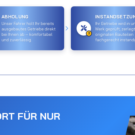
ABHOLUNG
INSTANDSETZU
Unser Fahrer holt Ihr bereits
Ihr Getriebe wird in 
ausgebautes Getriebe direkt
Werk geprüft, zerlegt
3
bei Ihnen ab — komfortabel
originalen Bauteilen
und zuverlässig.
fachgerecht instand
ORT FÜR NUR