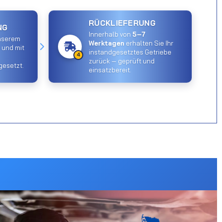
RÜCKLIEFERUNG
NG
Innerhalb von
5–7
unserem
Werktagen
erhalten Sie Ihr
 und mit
instandgesetztes Getriebe
4
zurück — geprüft und
gesetzt.
einsatzbereit.