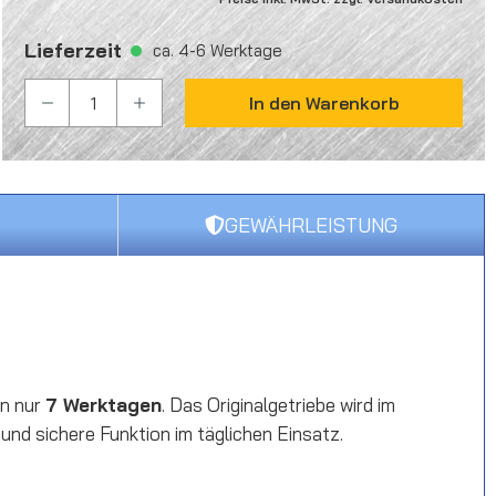
Lieferzeit
ca. 4-6 Werktage
PRODUKT ANZAHL: GIB DEN GEWÜNSCHTEN WER
In den Warenkorb
GEWÄHRLEISTUNG
on nur
7 Werktagen
. Das Originalgetriebe wird im
ge und sichere Funktion im täglichen Einsatz.