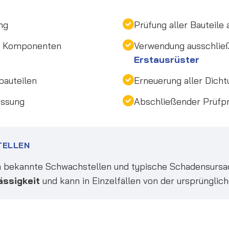
ng
Prüfung aller Bauteile
en Komponenten
Verwendung ausschlie
Erstausrüster
bauteilen
Erneuerung aller Dicht
essung
Abschließender Prüfpro
TELLEN
 bekannte Schwachstellen und typische Schadensursach
ässigkeit
und kann in Einzelfällen von der ursprünglic