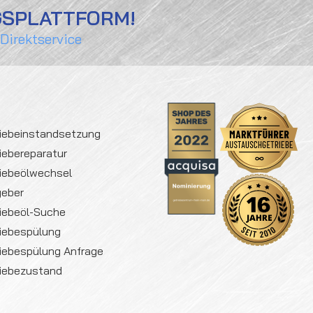
GSPLATTFORM!
 Direktservice
iebeinstandsetzung
iebereparatur
iebeölwechsel
geber
iebeöl-Suche
iebespülung
iebespülung Anfrage
iebezustand