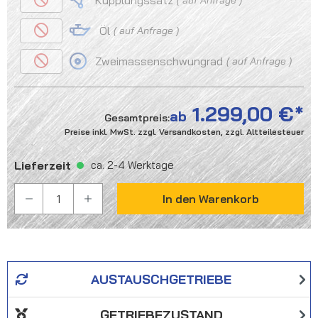
Kupplungssatz
Öl
auf Anfrage
Zweimassenschwungrad
auf Anfrage
1.299,00 €
ab
Gesamtpreis:
Preise inkl. MwSt. zzgl. Versandkosten, zzgl. Altteilesteuer
Lieferzeit
ca. 2-4 Werktage
PRODUKT ANZAHL: GIB DEN GEWÜNSCHTEN WER
In den Warenkorb
AUSTAUSCHGETRIEBE
GETRIEBEZUSTAND