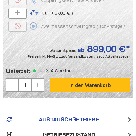
Kupplungssatz
Öl
+ 57,00 €
Zweimassenschwungrad
auf Anfrage
899,00 €
ab
Gesamtpreis:
Preise inkl. MwSt. zzgl. Versandkosten, zzgl. Altteilesteuer
Lieferzeit
ca. 2-4 Werktage
PRODUKT ANZAHL: GIB DEN GEWÜNSCHTEN WER
In den Warenkorb
AUSTAUSCHGETRIEBE
GETRIEBEZUSTAND