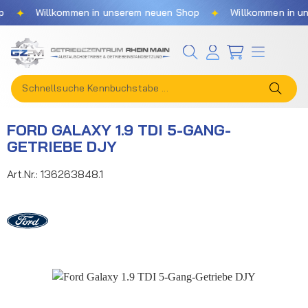
✦
✦
Willkommen in unserem neuen Shop
Willkommen in unse
Zum Hauptinhalt springen
FORD GALAXY 1.9 TDI 5-GANG-
GETRIEBE DJY
Art.Nr.:
136263848.1
Bildergalerie überspringen